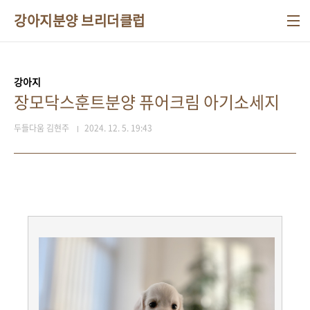
본문 바로가기
강아지분양 브리더클럽
강아지
장모닥스훈트분양 퓨어크림 아기소세지
두들다움 김현주
2024. 12. 5. 19:43