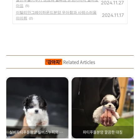
2024.11.27
아요
(5)
이탈리안그레이하운드분양 우아함과 사랑스러움
2024.11.17
아이쥐
(2)
'강아지'
Related Articles
실버파티푸들분양 실버스누피의 특별함
파티푸들분양 깔끔한 대칭