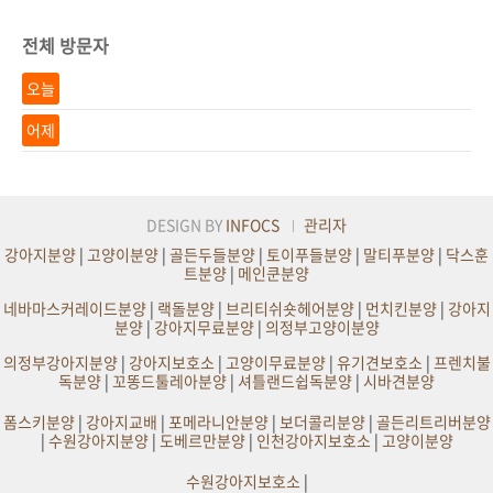
전체 방문자
오늘
어제
DESIGN BY
INFOCS
관리자
강아지분양
|
고양이분양
|
골든두들분양
|
토이푸들분양
|
말티푸분양
|
닥스훈
트분양
|
메인쿤분양
네바마스커레이드분양
|
랙돌분양
|
브리티쉬숏헤어분양
|
먼치킨분양
|
강아지
분양
|
강아지무료분양
|
의정부고양이분양
의정부강아지분양
|
강아지보호소
|
고양이무료분양
|
유기견보호소
|
프렌치불
독분양
|
꼬똥드툴레아분양
|
셔틀랜드쉽독분양
|
시바견분양
폼스키분양
|
강아지교배
|
포메라니안분양
|
보더콜리분양
|
골든리트리버분양
|
수원강아지분양
|
도베르만분양
|
인천강아지보호소
|
고양이분양
수원강아지보호소
|