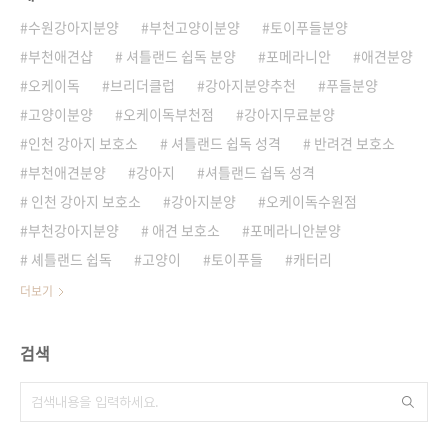
수원강아지분양
부천고양이분양
토이푸들분양
부천애견샵
셔틀랜드 쉽독 분양
포메라니안
애견분양
오케이독
브리더클럽
강아지분양추천
푸들분양
고양이분양
오케이독부천점
강아지무료분양
인천 강아지 보호소
셔틀랜드 쉽독 성격
반려견 보호소
부천애견분양
강아지
셔틀랜드 쉽독 성격
인천 강아지 보호소
강아지분양
오케이독수원점
부천강아지분양
애견 보호소
포메라니안분양
셰틀랜드 쉽독
고양이
토이푸들
캐터리
더보기
검색