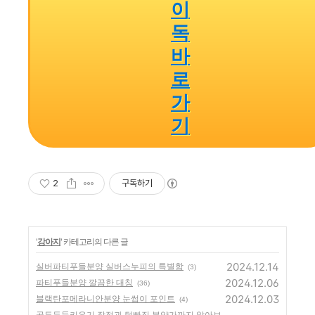
이
독
바
로
가
기
2
구독하기
'
강아지
' 카테고리의 다른 글
2024.12.14
실버파티푸들분양 실버스누피의 특별함
(3)
2024.12.06
파티푸들분양 깔끔한 대칭
(36)
2024.12.03
블랙탄포메라니안분양 눈썹이 포인트
(4)
골든두들키우기 장점과 털빠짐 분양가까지 알아보