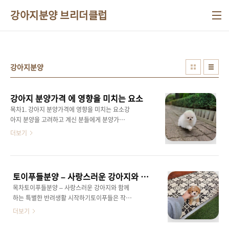
본문 바로가기
강아지분양 브리더클럽
강아지분양
강아지 분양가격 에 영향을 미치는 요소
목차1. 강아지 분양가격에 영향을 미치는 요소강
아지 분양을 고려하고 계신 분들에게 분양가격
은 가장 중요한 요소 중 하나입니다. 강아지 분양
더보기
가격은 견종, 혈통, 나이, 건강 상태, 털색, 그리고
사육 환경에 따라 다양하게 책정됩니다. 일반적
으로 인기 있는 견종의 경우 가격이 더 높게 책정
되는 경향이 있으며, 희귀하거나 고급 혈통의 **
토이푸들분양 – 사랑스러운 강아지와 함께하는 특별한 반려생활 시작하기
강아지**일수록 가격은 더욱 높아집니다.2. 견
목차토이푸들분양 – 사랑스러운 강아지와 함께
종에 따른 강아지분양가격 차이**강아지분양가
하는 특별한 반려생활 시작하기토이푸들은 작은
격**은 다양한 요인에 의해 결정되는데요, 첫 번
체구와 똑똑한 두뇌, 그리고 사랑스러운 외모로
더보기
째로 주목해야 할 것은 견종입니다. 예를 들어,
많은 사람들에게 사랑받는 견종입니다. 특히, 토
푸들, 말티푸, 골든리트리버와 같은 인기 있는 견
이푸들은 훈련이 쉽고 털이 잘 빠지지 않아 반려