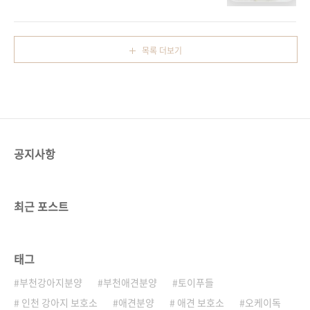
가세요~오케이독사이트 오시면 이쁜아가들의
는 반려동물에 대한 다양한 정보와 함께 원주강
사진과 동영상이 준비되어있으니 맘껏보시고 가
아지무료분양 정보를 한눈에 확인할 수 있는 사
세요~부평주안강아지분양은 오케이독에서
이트입니다. 입양을 고민 중인 분들이 서로 의견
~www.okdog.co.kr분양상담문의 : 010-
을 나누고, 입양에 필요한 지식과 팁을 얻을 수
목록 더보기
3658-1932
있어 특히 초보 집사들에게 추천합니다...
공지사항
최근 포스트
태그
부천강아지분양
부천애견분양
토이푸들
인천 강아지 보호소
애견분양
애견 보호소
오케이독