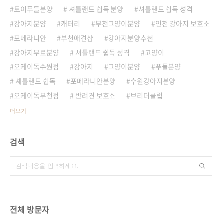
토이푸들분양
셔틀랜드 쉽독 분양
셔틀랜드 쉽독 성격
강아지분양
캐터리
부천고양이분양
인천 강아지 보호소
포메라니안
부천애견샵
강아지분양추천
강아지무료분양
셔틀랜드 쉽독 성격
고양이
오케이독수원점
강아지
고양이분양
푸들분양
셰틀랜드 쉽독
포메라니안분양
수원강아지분양
오케이독부천점
반려견 보호소
브리더클럽
더보기
검색
전체 방문자