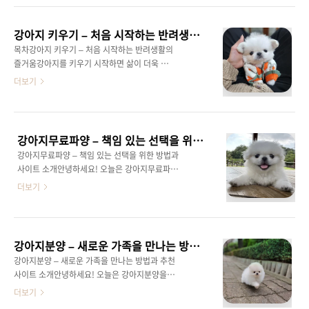
종은 상대적으로 분양가격이 높은 편입니다. 특
견을 처음 키우는 분들에게도 추천하는 견종 중
히 최근에는 **반려동물**의 성격과 털 빠짐 정
하나입니다. 오늘은 토이푸들분양을 고려하시는
도 등을 고려하여 인기 견종이 변화하고 있어요.
강아지 키우기 – 처음 시작하는 반려생활의 즐거움
분들을 위해 토이푸들의 특징, 분양 시 유의사항,
이..
목차강아지 키우기 – 처음 시작하는 반려생활의
그리고 어떻게 함께할 수 있는지에 대해 자세히
즐거움강아지를 키우기 시작하면 삶이 더욱 활
알려드리겠습니다.토이푸들분양을 고려해야 하
기차고 즐거워집니다. 처음에는 강아지의 성격
더보기
는 이유토이푸들분양을 고민하는 분들이라면 먼
과 습관을 파악하는 것이 중요하며, 충분한 관심
저 토이푸들이 가진 매력에 대해 알아보아야 합
과 사랑을 주어야 합니다. 특히, 적절한 사료 선
니다. 토이푸들은 매우 똑똑하고, 애정이 많은 반
택과 규칙적인 운동, 건강 체크는 강아지의 성장
려견입니다. 적응력이 뛰어나고, 가족 구성원들
에 필수적입니다. 또한, 강아지와의 유대감을 키
과 빠르게 친해지며, 다양한 훈련을 즐겁게 받아
강아지무료파양 – 책임 있는 선택을 위한 방법과 사이트 소개
우기 위해 꾸준한 훈련과 놀이를 병행하는 것이
들입니다.똑똑함과 훈련성: 토..
강아지무료파양 – 책임 있는 선택을 위한 방법과
좋습니다. 강아지 키우기를 시작할 때는 충분한
사이트 소개안녕하세요! 오늘은 강아지무료파양
정보와 준비가 필요하니, 더욱 행복한 반려생활
에 대한 정보와 이와 관련된 사이트를 소개해드
더보기
을 위해 노력해보세요. 강아지와 함께하는 생활
리려고 합니다. 강아지를 키우다 보면 예상치 못
알아보기강아지를 키우면 좋은 점 – 반려동물이
한 상황으로 인해 함께하기 어려운 순간이 찾아
주는 행복과 가치강아지를 키우면 많은 사람들
올 수 있는데요. 이럴 때 강아지를 더 좋은 환경
에게 삶의 질이 높아지고 다양한 긍정적인 효과
에서 키울 수 있는 새로운 가족을 찾는 것이 중요
를 경험할 수 있습니다. 이번 포스팅에서는 강아
강아지분양 – 새로운 가족을 만나는 방법과 추천 사이트 소개
합니다. 아래에서 소개하는 사이트들을 통해 책
지와 함께하는 생활이 어떻게..
강아지분양 – 새로운 가족을 만나는 방법과 추천
임감 있는 강아지 파양을 알아보세요.1. 펫포털
사이트 소개안녕하세요! 오늘은 강아지분양을
반려동물커뮤니티 – 다양한 강아지무료파양 정
통해 사랑스러운 반려견을 입양하고 싶으신 분
더보기
보와 지원 커뮤니티사이트: 펫포털반려동물커뮤
들을 위해 신뢰할 수 있는 강아지분양 사이트 4
니티특징: 펫포털반려동물커뮤니티는 강아지 관