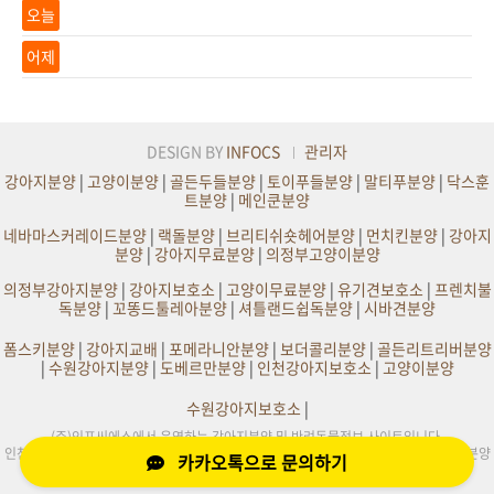
오늘
어제
DESIGN BY
INFOCS
관리자
강아지분양
|
고양이분양
|
골든두들분양
|
토이푸들분양
|
말티푸분양
|
닥스훈
트분양
|
메인쿤분양
네바마스커레이드분양
|
랙돌분양
|
브리티쉬숏헤어분양
|
먼치킨분양
|
강아지
분양
|
강아지무료분양
|
의정부고양이분양
의정부강아지분양
|
강아지보호소
|
고양이무료분양
|
유기견보호소
|
프렌치불
독분양
|
꼬똥드툴레아분양
|
셔틀랜드쉽독분양
|
시바견분양
폼스키분양
|
강아지교배
|
포메라니안분양
|
보더콜리분양
|
골든리트리버분양
|
수원강아지분양
|
도베르만분양
|
인천강아지보호소
|
고양이분양
수원강아지보호소
|
(주)인포씨에스에서 운영하는 강아지분양 및 반려동물정보 사이트입니다.
인천,부천,서울,수원,원주,의정부,부산,대구,전주,평택,광주,화성,천안,일산,김포 강아지분양
카카오톡으로 문의하기
및 사이트정보제공