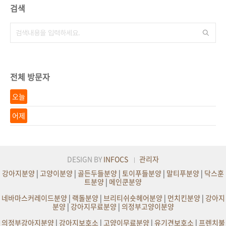
검색
전체 방문자
오늘
어제
DESIGN BY
INFOCS
관리자
강아지분양
|
고양이분양
|
골든두들분양
|
토이푸들분양
|
말티푸분양
|
닥스훈
트분양
|
메인쿤분양
네바마스커레이드분양
|
랙돌분양
|
브리티쉬숏헤어분양
|
먼치킨분양
|
강아지
분양
|
강아지무료분양
|
의정부고양이분양
의정부강아지분양
|
강아지보호소
|
고양이무료분양
|
유기견보호소
|
프렌치불