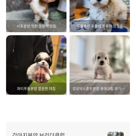
시츄분양 착한 멍뭉이 일등
두들분양 두들의 종류와 장점들
파티푸들분양 깔끔한 대칭
장모닥스훈트분양 퓨어크림 아기소세지
강아지분양 브리더클럽