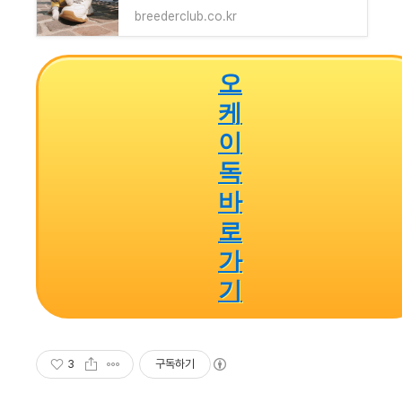
breederclub.co.kr
오
케
이
독
바
로
가
기
3
구독하기