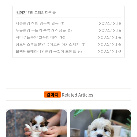
'
강아지
' 카테고리의 다른 글
2024.12.18
시츄분양 착한 멍뭉이 일등
(3)
2024.12.16
두들분양 두들의 종류와 장점들
(2)
2024.12.06
파티푸들분양 깔끔한 대칭
(36)
2024.12.05
장모닥스훈트분양 퓨어크림 아기소세지
(2)
2024.12.03
블랙탄포메라니안분양 눈썹이 포인트
(4)
'강아지'
Related Articles