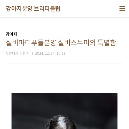
본문 바로가기
강아지분양 브리더클럽
강아지
실버파티푸들분양 실버스누피의 특별함
두들다움 김현주
2024. 12. 14. 16:11