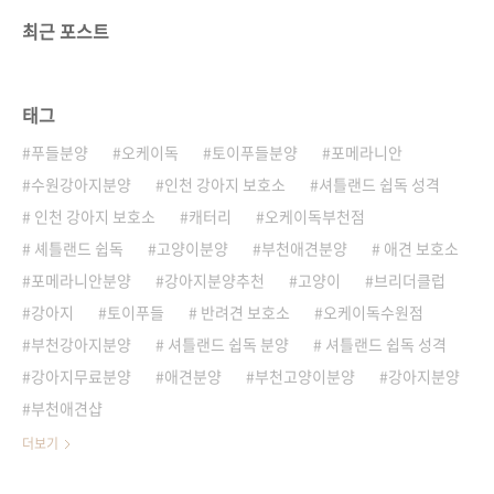
최근 포스트
태그
푸들분양
오케이독
토이푸들분양
포메라니안
수원강아지분양
인천 강아지 보호소
셔틀랜드 쉽독 성격
인천 강아지 보호소
캐터리
오케이독부천점
셰틀랜드 쉽독
고양이분양
부천애견분양
애견 보호소
포메라니안분양
강아지분양추천
고양이
브리더클럽
강아지
토이푸들
반려견 보호소
오케이독수원점
부천강아지분양
셔틀랜드 쉽독 분양
셔틀랜드 쉽독 성격
강아지무료분양
애견분양
부천고양이분양
강아지분양
부천애견샵
더보기