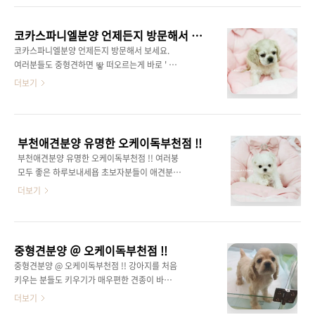
많으니 직접 방문을 하셔서 부천강아지분양을
사실 구하기도 힘든 아이들이랍니다@.@ 보편
받으시는게 좋겠지만! 부천강아지분양을 받을
화된 아이들은 역시 단모 웰시코기죠! 하지만 웰
때 방문이 어렵다 걱정하실 필요 없습니다! 전화
코카스파니엘분양 언제든지 방문해서 보세요.
시코기분양 받으실분들은 하나 알아야할점은.
나 문자로 연락을 주시면 원하는 강아지의 사진..
코카스파니엘분양 언제든지 방문해서 보세요.
분양가격대가 높은아이들이라서. 낚시분양글을
여러분들도 중형견하면 뙇 떠오르는게 바로 ' 코
보시고 웰시코기가 저렴한줄 아시는분들도 많으
카스파니엘' 강아지 아닐까요 ?? 중형견에서도
더보기
신데.. 웰시코기분양 가격대는 평균 100만원 이
가장 멋장이 매력덩어리 코카스파니엘분양 ! 왜
상대는 보셔야한답니다..^^;; 중형견분양 중인
오케이독부천점이냐구요 ?? 이걸꼭 말로해야되
아이들중에서도 분양 가격대가 높은 웰시코기!
나요 ^&^ 다양한 분양후기와 다양한 견종 반려
분양 가격대가 높은이유는 당연히 있겟죠. 워낙
동물관리사분들이 직접 상담과 분양을 하시기
소형견처럼 흔하지않고 이쁜아이들이 많이 없기
부천애견분양 유명한 오케이독부천점 !!
떄문에 안전성 1000% 순수혈통의 순종만 분양
떄문에. 가격대가 많이 높아진 아이들이랍니다..
부천애견분양 유명한 오케이독부천점 !! 여러붕
하기로 소문이나있으며. 어떤 견종이든 혈통서
모두 좋은 하루보내세욥 초보자분들이 애견분양
발급이가능한 순종만 분양하는 업체 바로 오케
받을떄 뭐먼저 생각할까요 ?? 바로 건강한지 이
더보기
이독부천점이랍니다. 또한 강아지분양만하고 끝
거에 대해서 굉장히 민감하답니다. 왜그러냐면
이아닌 사후관리 또한 굉장히 잘해드리는 바로
요 건강하지않은 애견분양 받으시면 정말 슬프
그런곳 오케이독부천점 ~.^ 또한 거리가 멀어서
고 힘들기 떄문이죠. 그래서 애견분양 받을떄는
직접못오시는분들을 위하여 안전배송으로 직접
건강한 아이들로 사후관리 잘해주는곳에서 입양
원하는 시간대에 원하는 날짜에 집까지 안전하
중형견분양 ＠ 오케이독부천점 !!
해야된답니다욥 오케이독부천저밍 유명한이유
게 슝슝 데려다드리기 까지 하니.. 일석이조..
중형견분양 @ 오케이독부천점 !! 강아지를 처음
가 바로 반려동물관리사분들이 분양을 도와드리
키우는 분들도 키우기가 매우편한 견종이 바로
기 때문에 유명한거랍니다 ^^ 반려동물관리사
중형견인데요. 등치가 크다구요 ?ㅎㅎ 원룸/주
더보기
가 뭐냐구요 ?? 동물보호법 계도,동물학대방지
택/아파트 어디서든 키우기가 무난하답니다욥
및사후관리 동물사양관리,특수견관리,사육및분