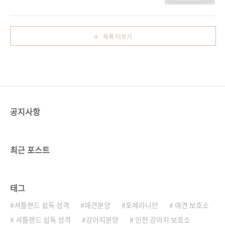
!!! 단모 치와와분양 ○ 오케이독부천점 ~ 소형
형성이되는데요. 물론 분양 가격대가 생김새에
견을 원하신다면 진짜 다른거분양 받지마시구
따라서 족므씩 차이가 나긴하지만. 평균가격대
요. 치와와분양 받으시면 된답니다. 치와와는 세
랍니다. 또한,보스턴테리어는 산책할때도 굉장
계적으로 가장작은 강아지로 알려져있기 때문이
히 편해요. 말도잘듣고 영국의 신사같이 생김새
목록 더보기
죠. 그래서 성견이 되엇을때 작은 애견을 원하신
와 두귀는 쫑긋 크면서 스게 된답니다. 보스턴테
다면 ' 치와와분양 ' 받으세요 반려동물관리사분
리..
들이 직접분양과 상담을 해드리는 바로 그곳 오
케이독부천점에서 치와와분양을 받고싶다구
요!?? 그렇다면 지금당장 연락을 주세요 !! 거리
가 있어서 매장에 방문을 못하시는분들은 직접
데려다드리기도 하니까요. 실사진과 실동영상
공지사항
언제든지 퐉퐉~!!전송 치와와는 아무래도 작다
보니 항상 주의를 해야되는 강아지랍니다. ..
최근 포스트
태그
셔틀랜드 쉽독 성격
애견분양
포메라니안
애견 보호소
셔틀랜드 쉽독 성격
강아지분양
인천 강아지 보호소