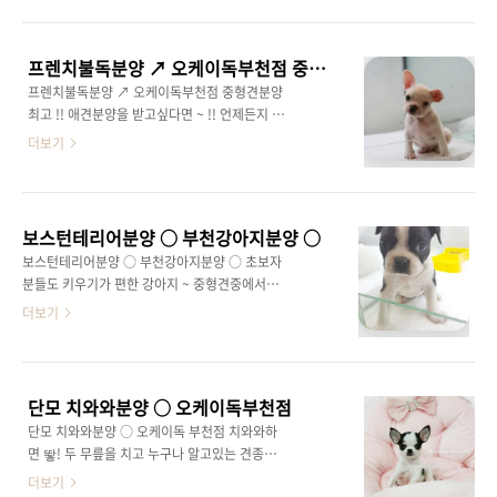
처음에 강아지분양을 받을떄 제일 먼저생각하는
양 등등 정말 다양한 분유야에서 활동하시는 분
게 분양 가격대죠 ?? 그렇다면 중형견분양을 원
들이랍니다. 사실 매장에서 애견분양만 하는사
하는 분들 도대체 어떻게 가격대가 형성되는지
람이라고 생각하시면 안되욥~!! 전문성을 가지
프렌치불독분양 ↗ 오케이독부천점 중형견분양 최고 !!
궁금하죠 ?? 바로 인물이나 종류에 따라서 분양
고 계신분들이 관리와 상담을 해주시기 떄문이
프렌치불독분양 ↗ 오케이독부천점 중형견분양
가격대가 천차만별인데욥. 솔직히 중형견분양
니까요. 부천애..
최고 !! 애견분양을 받고싶다면 ~ !! 언제든지 콜
가격대가 원래 비싼아이들빼곤 소형견이랑 그렇
미 콜미 ^&^ 초보자분들도 강아지분양 받고싶
더보기
게 차이가 많이 나질않습니다. 그렇다보니 굳이
은데 어디서 딱히 분양 받아야할지 잘모르겟다
소형견은 작은거를 무조건원하시는분들이 분양
면요 . 언제든지 반려동물관리사분들이 상담과
하는거고.. 굳이 그런거아니면 키우기 편한 강아
분양을 도와드리니 ~!! 부담갖지마시구요. 프렌
지를 원한다면 저는 바로 중형견이랍니다욥
치불독은 사실 중형견치곤 사이즈가 많이 크질
WWW.OKDOG.CO.KR 중형견분양 절대 키우
보스턴테리어분양 ○ 부천강아지분양 ○
않아요. 성견이 되어도 몸무게는 15KG정도인데
기 어렵거나 힘들지않아요. 귀엽고 사랑스러..
보스턴테리어분양 ○ 부천강아지분양 ○ 초보자
팔다리가 짧다보니 많이 커보이지않는답니다 [
분들도 키우기가 편한 강아지 ~ 중형견중에서도
웰시코기 처럼 짧은건 절대아닙니다 ] 또한 프렌
프렌치불독이랑 비슷한 생김새를 가졌고 상당히
더보기
치불독분양 받을떄는 순종의 혈통서 발급가능한
귀여운 외모의 심쿵을 하게되는 강아지를 소개
아이들로만 분양을 하기 때문에 ~ 믿고분양 받을
해드릴까욥? 바로 연예인들도 많이키우는 보스
수가 있지욥 또한 프렌치불독분양 을 원하시는
턴테리어분양 이랍니다 ! 다양한 해외/국내 연예
분들 잘알아보시면 프렌치불독은 특히 색상에
인들이 키워서 굉장히 유명하지용 보스턴테리어
따라서 분양 가격대가 굉장히 천차만별이에요
단모 치와와분양 ○ 오케이독부천점
는 나이많은분들이나 어린친구들도 키우기가 굉
물론 생김새에 따라서 분양 금액대가..
단모 치와와분양 ○ 오케이독 부천점 치와와하
장히 무난하고 편하다보니. 분양 가격대가 높은
면 뙇! 두 무릎을 치고 누구나 알고있는 견종이
편이지만 많은 분들이 분양을 한답니다. 분양가
기 때문이죠~ 소형견중에서도 가장 작은 견종
더보기
격대는 평균적으로 70만원~ 100만원사이대의