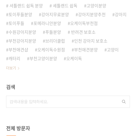
셔틀랜드 쉽독 분양
셰틀랜드 쉽독
고양이분양
토이푸들분양
강아지무료분양
강아지분양추천
강아지
토이푸들
포메라니안분양
오케이독부천점
수원강아지분양
푸들분양
반려견 보호소
부천강아지분양
브리더클럽
인천 강아지 보호소
부천애견샵
오케이독수원점
부천애견분양
고양이
캐터리
부천고양이분양
오케이독
더보기
검색
전체 방문자