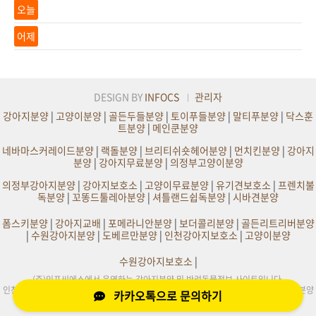
오늘
어제
DESIGN BY
INFOCS
관리자
강아지분양
|
고양이분양
|
골든두들분양
|
토이푸들분양
|
말티푸분양
|
닥스훈
트분양
|
메인쿤분양
네바마스커레이드분양
|
랙돌분양
|
브리티쉬숏헤어분양
|
먼치킨분양
|
강아지
분양
|
강아지무료분양
|
의정부고양이분양
의정부강아지분양
|
강아지보호소
|
고양이무료분양
|
유기견보호소
|
프렌치불
독분양
|
꼬똥드툴레아분양
|
셔틀랜드쉽독분양
|
시바견분양
폼스키분양
|
강아지교배
|
포메라니안분양
|
보더콜리분양
|
골든리트리버분양
|
수원강아지분양
|
도베르만분양
|
인천강아지보호소
|
고양이분양
수원강아지보호소
|
(주)인포씨에스에서 운영하는 강아지분양 및 반려동물정보 사이트입니다.
인천,부천,서울,수원,원주,의정부,부산,대구,전주,평택,광주,화성,천안,일산,김포 강아지분양
카카오톡으로 문의하기
및 사이트정보제공