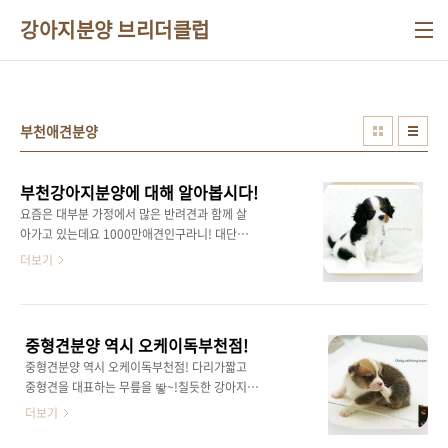
본문 바로가기
강아지분양 브리더클럽
부천애견분양
부천강아지분양에 대해 알아봅시다!
요즘은 대부분 가정에서 많은 반려견과 함께 살
아가고 있는데요 1000만애견인구라니! 대단해
요! 그래서 이번에는 부천강아지분양에 대한 정
더보기
보를 알려드리기 위해 왔습니다! 부천강아지분
양을 받을 때 많은분들이 걱정하는 것이 있죠! 바
로 건강인데요 부천오케이독에서는 1견1실로
체계적인 강아지 건강상태체크를 하고 있답니
중형견분양 역시 오케이독부천점!
다! 그래서 부천강아지분양을 받을 때 건강에 대
중형견분양 역시 오케이독부천점! 다리가짧고
한 걱정은 노! 또 부천강아지분양을 받을 때 순종
중형견을 대표하는 무릎을 뙇~!칠듯한 강아지
인가 아닌가도 보시는데요 부천오케이독에서는
바로 웰시코기랍니다 !! 어느순간부터 중형견분
더보기
혈통서를 발급해드리니 순종에 대한 믿음이 생
양의 선두주자가 되엇죠. 웰시코기는 다리가짧
기시겠죠? 부천 오케이독에는 이쁜 강아지들이
고 털이 장모종과 짧은종이있는데요. 장모종은