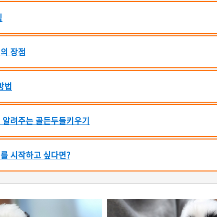
징
의 장점
방법
 알려주는 골든두들키우기
를 시작하고 싶다면?