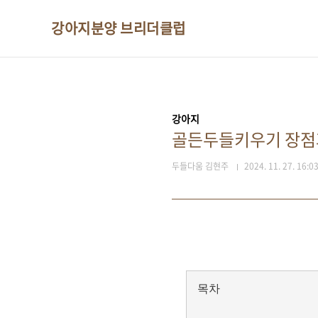
본문 바로가기
강아지분양 브리더클럽
강아지
골든두들키우기 장점
두들다움 김현주
2024. 11. 27. 16:0
목차