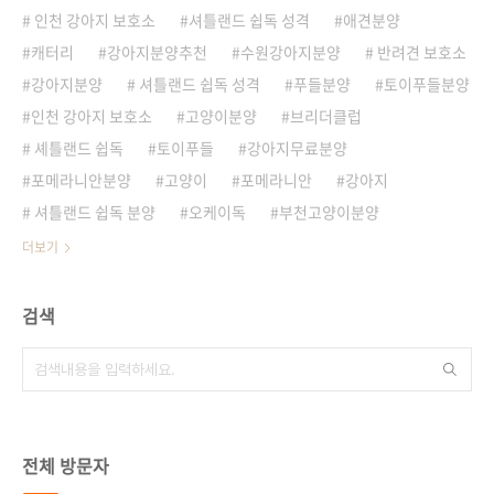
인천 강아지 보호소
셔틀랜드 쉽독 성격
애견분양
캐터리
강아지분양추천
수원강아지분양
반려견 보호소
강아지분양
셔틀랜드 쉽독 성격
푸들분양
토이푸들분양
인천 강아지 보호소
고양이분양
브리더클럽
셰틀랜드 쉽독
토이푸들
강아지무료분양
포메라니안분양
고양이
포메라니안
강아지
셔틀랜드 쉽독 분양
오케이독
부천고양이분양
더보기
검색
전체 방문자