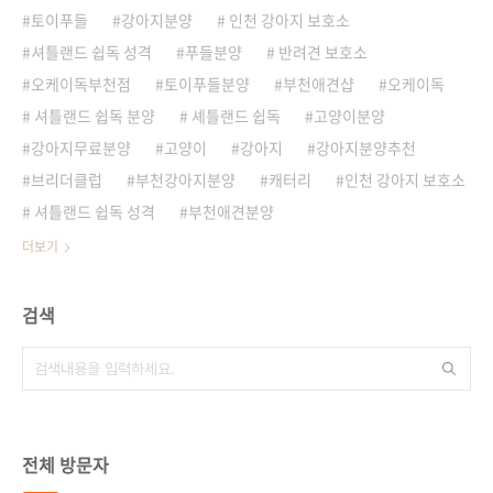
토이푸들
강아지분양
인천 강아지 보호소
셔틀랜드 쉽독 성격
푸들분양
반려견 보호소
오케이독부천점
토이푸들분양
부천애견샵
오케이독
셔틀랜드 쉽독 분양
셰틀랜드 쉽독
고양이분양
강아지무료분양
고양이
강아지
강아지분양추천
브리더클럽
부천강아지분양
캐터리
인천 강아지 보호소
셔틀랜드 쉽독 성격
부천애견분양
더보기
검색
전체 방문자