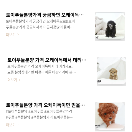
니다. 토이푸들은 매우 똑똑하고, 애정이 많은 반
푸들,크림푸들,블랙푸들,화이트푸들,크림파티푸
려견입니다. 적응력이 뛰어나고, 가족 구성원들
들,블랙파티푸들 분양 정보를 알아보세
과 빠르게 친해지며, 다양한 훈련을 즐겁게 받아
토이푸들분양가격 궁금하면 오케이독으로!!
요.poodle.breederclub.co.kr 푸들분양 을 알
들입니다.똑똑함과 훈련성: 토..
토이푸들분양가격 궁금하면 오케이독으로!!토이
아보고 계신다면푸들분양 정보만 모아놓은푸들
푸들분양가격 궁금하셔서 이곳저곳많이 물어보
전문사이트 오케이푸들에서확인해 보실수 있습
셨을꺼예요~오케이독에서 물어볼 필요도 없이
더보기
니다.
착한가격으로 건강하고 이쁜아이를 대려가세요
~오케이독사이트 오시면 많은 아이들의사진과
동영상이 있으니 많이 구경하시고궁금한것이 있
으면 오케이독부천본점으로언제든지 연락주셔
토이푸들분양 가격 오케이독에서 데려가세요.
서 물어보시면 됩니다~토이푸들분양은 오케이
토이푸들분양 가격 오케이독에서 데려가세요.
독과~토이푸들분양가격은 착한가격으로 오케이
요즘 분양샵에가면 아픈아이를 비싼가격에 분양
독에서~www.okdog.co.kr분양상담문의 :
하고 나중에 책임을 회피하는 나쁜샵들이 많다
더보기
010-9906-4068
죠? 아이에게 문제가 있다면 언제나 저희오케이
독이 책임지겠습니다. 사진들 한번보시죠~ 저희
오케이독에서 분양하고있는 건강하고 토이푸들
아가들이랍니다. 사후관리 확실하게 보장하는
토이푸들분양 가격 오케이독이면 믿을만하지!
토이푸들분양 오케이독에서 데려가세요 오케이
#토이푸들분양 #토이푸들 #토이푸들분양가격
독 사이트 가보시면 저희가 분양중인 이쁘고 귀
#푸들 #푸들분양 #푸들분양가격 토이푸들분양
여운 아가들 많이 있습니다 사진과 동영상을 보
가격 여기저기 천차만별이죠. 아픈아이를 저렴
더보기
시고 결정하세요! www.okdog.co.kr 24시 상
하게 분양하는것처럼 속여서 분양하는곳! 믹스
당가능한 오케이독부천본점 분양상담문의 :