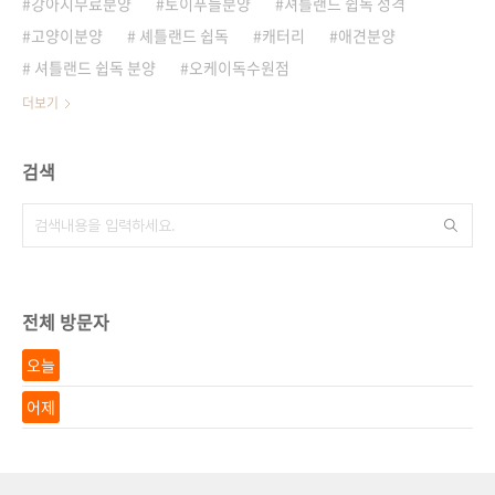
강아지무료분양
토이푸들분양
셔틀랜드 쉽독 성격
고양이분양
셰틀랜드 쉽독
캐터리
애견분양
셔틀랜드 쉽독 분양
오케이독수원점
더보기
검색
전체 방문자
오늘
어제