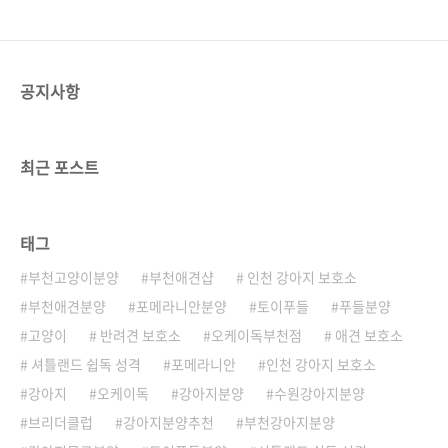
공지사항
최근 포스트
태그
부천고양이분양
부천애견샵
인천 강아지 보호소
부천애견분양
포메라니안분양
토이푸들
푸들분양
고양이
반려견 보호소
오케이독부천점
애견 보호소
셔틀랜드 쉽독 성격
포메라니안
인천 강아지 보호소
강아지
오케이독
강아지분양
수원강아지분양
브리더클럽
강아지분양추천
부천강아지분양