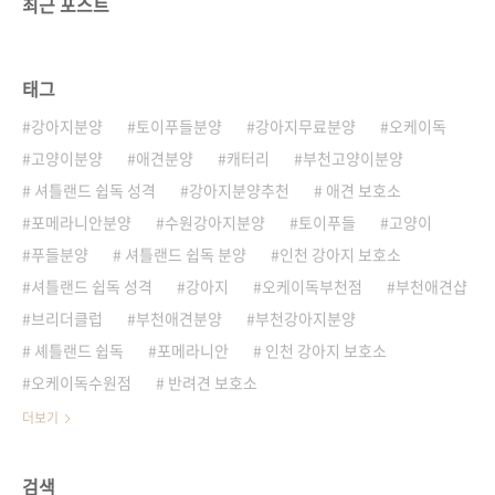
최근 포스트
태그
강아지분양
토이푸들분양
강아지무료분양
오케이독
고양이분양
애견분양
캐터리
부천고양이분양
셔틀랜드 쉽독 성격
강아지분양추천
애견 보호소
포메라니안분양
수원강아지분양
토이푸들
고양이
푸들분양
셔틀랜드 쉽독 분양
인천 강아지 보호소
셔틀랜드 쉽독 성격
강아지
오케이독부천점
부천애견샵
브리더클럽
부천애견분양
부천강아지분양
셰틀랜드 쉽독
포메라니안
인천 강아지 보호소
오케이독수원점
반려견 보호소
더보기
검색