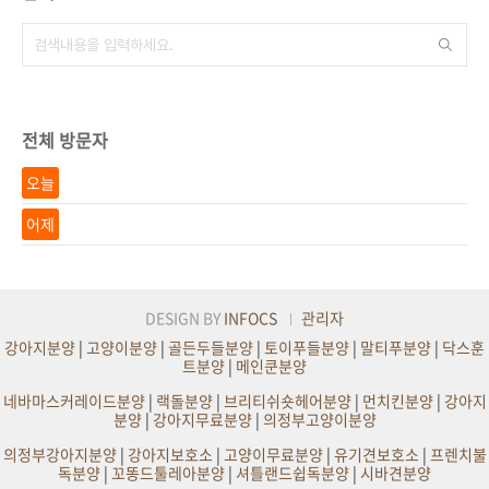
전체 방문자
오늘
어제
DESIGN BY
INFOCS
관리자
강아지분양
|
고양이분양
|
골든두들분양
|
토이푸들분양
|
말티푸분양
|
닥스훈
트분양
|
메인쿤분양
네바마스커레이드분양
|
랙돌분양
|
브리티쉬숏헤어분양
|
먼치킨분양
|
강아지
분양
|
강아지무료분양
|
의정부고양이분양
의정부강아지분양
|
강아지보호소
|
고양이무료분양
|
유기견보호소
|
프렌치불
독분양
|
꼬똥드툴레아분양
|
셔틀랜드쉽독분양
|
시바견분양