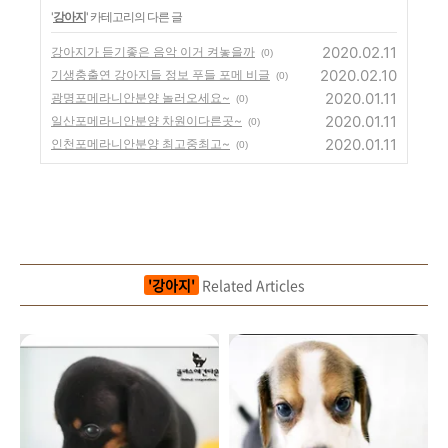
'
강아지
' 카테고리의 다른 글
2020.02.11
강아지가 듣기좋은 음악 이거 켜놓을까
(0)
2020.02.10
기생충출연 강아지들 정보 푸들 포메 비글
(0)
2020.01.11
광명포메라니안분양 놀러오세요~
(0)
2020.01.11
일산포메라니안분양 차원이다른곳~
(0)
2020.01.11
인천포메라니안분양 최고중최고~
(0)
'강아지'
Related Articles