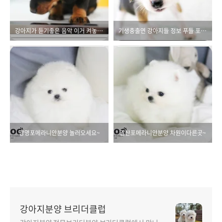
강아지가 듣기좋은 음악 이거 켜놓을까
기생충출연 강아지들 정보 푸들 포메 비글
광명포메라니안분양 놀러오세요~
일산포메라니안분양 차원이다른곳~
강아지분양 브리더클럽