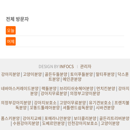
전체 방문자
오늘
어제
DESIGN BY
INFOCS
관리자
강아지분양
|
고양이분양
|
골든두들분양
|
토이푸들분양
|
말티푸분양
|
닥스훈
트분양
|
메인쿤분양
네바마스커레이드분양
|
랙돌분양
|
브리티쉬숏헤어분양
|
먼치킨분양
|
강아지
분양
|
강아지무료분양
|
의정부고양이분양
의정부강아지분양
|
강아지보호소
|
고양이무료분양
|
유기견보호소
|
프렌치불
독분양
|
꼬똥드툴레아분양
|
셔틀랜드쉽독분양
|
시바견분양
폼스키분양
|
강아지교배
|
포메라니안분양
|
보더콜리분양
|
골든리트리버분양
|
수원강아지분양
|
도베르만분양
|
인천강아지보호소
|
고양이분양