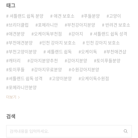
태그
셔틀랜드 쉽독 분양
애견 보호소
푸들분양
고양이
브리더클럽
포메라니안
부천강아지분양
반려견 보호소
애견분양
오케이독부천점
강아지
셔틀랜드 쉽독 성격
부천애견분양
인천 강아지 보호소
인천 강아지 보호소
부천고양이분양
셰틀랜드 쉽독
오케이독
부천애견샵
캐터리
강아지분양추천
강아지분양
토이푸들분양
토이푸들
강아지무료분양
수원강아지분양
셔틀랜드 쉽독 성격
고양이분양
오케이독수원점
포메라니안분양
더보기
검색