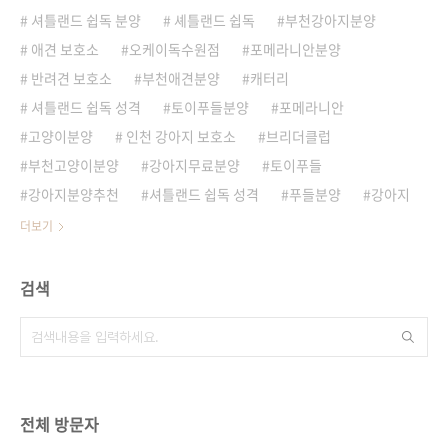
셔틀랜드 쉽독 분양
셰틀랜드 쉽독
부천강아지분양
애견 보호소
오케이독수원점
포메라니안분양
반려견 보호소
부천애견분양
캐터리
셔틀랜드 쉽독 성격
토이푸들분양
포메라니안
고양이분양
인천 강아지 보호소
브리더클럽
부천고양이분양
강아지무료분양
토이푸들
강아지분양추천
셔틀랜드 쉽독 성격
푸들분양
강아지
더보기
검색
전체 방문자