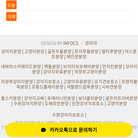
오늘
어제
DESIGN BY
INFOCS
관리자
강아지분양
|
고양이분양
|
골든두들분양
|
토이푸들분양
|
말티푸분양
|
닥스훈
트분양
|
메인쿤분양
네바마스커레이드분양
|
랙돌분양
|
브리티쉬숏헤어분양
|
먼치킨분양
|
강아지
분양
|
강아지무료분양
|
의정부고양이분양
의정부강아지분양
|
강아지보호소
|
고양이무료분양
|
유기견보호소
|
프렌치불
독분양
|
꼬똥드툴레아분양
|
셔틀랜드쉽독분양
|
시바견분양
폼스키분양
|
강아지교배
|
포메라니안분양
|
보더콜리분양
|
골든리트리버분양
|
수원강아지분양
|
도베르만분양
|
인천강아지보호소
|
고양이분양
수원강아지보호소
|
(주)인포씨에스에서 운영하는 강아지분양 및 반려동물정보 사이트입니다.
인천,부천,서울,수원,원주,의정부,부산,대구,전주,평택,광주,화성,천안,일산,김포 강아지분양
카카오톡으로 문의하기
및 사이트정보제공