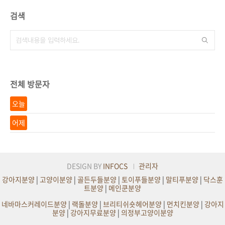
검색
전체 방문자
오늘
어제
DESIGN BY
INFOCS
관리자
강아지분양
|
고양이분양
|
골든두들분양
|
토이푸들분양
|
말티푸분양
|
닥스훈
트분양
|
메인쿤분양
네바마스커레이드분양
|
랙돌분양
|
브리티쉬숏헤어분양
|
먼치킨분양
|
강아지
분양
|
강아지무료분양
|
의정부고양이분양