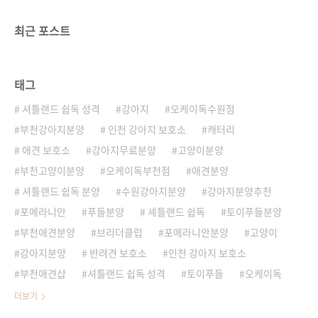
최근 포스트
태그
셔틀랜드 쉽독 성격
강아지
오케이독수원점
부천강아지분양
인천 강아지 보호소
캐터리
애견 보호소
강아지무료분양
고양이분양
부천고양이분양
오케이독부천점
애견분양
셔틀랜드 쉽독 분양
수원강아지분양
강아지분양추천
포메라니안
푸들분양
셰틀랜드 쉽독
토이푸들분양
부천애견분양
브리더클럽
포메라니안분양
고양이
강아지분양
반려견 보호소
인천 강아지 보호소
부천애견샵
셔틀랜드 쉽독 성격
토이푸들
오케이독
더보기