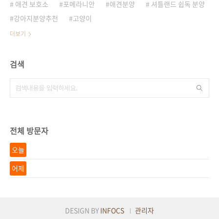
애견 보호소
포메라니안
애견분양
셔틀랜드 쉽독 분양
강아지분양추천
고양이
더보기
검색
전체 방문자
오늘
어제
DESIGN BY
INFOCS
관리자