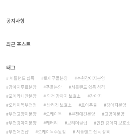
공지사항
최근 포스트
태그
셰틀랜드 쉽독
토이푸들분양
수원강아지분양
강아지무료분양
푸들분양
셔틀랜드 쉽독 성격
포메라니안분양
인천 강아지 보호소
강아지
오케이독부천점
반려견 보호소
토이푸들
강아지분양
부천고양이분양
오케이독
부천애견분양
고양이분양
부천강아지분양
캐터리
브리더클럽
인천 강아지 보호소
부천애견샵
오케이독수원점
셔틀랜드 쉽독 성격