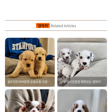
'강아지'
Related Articles
골든리트리버분양 순둥순둥 인절미들
달마시안분양 매력있는 점박이