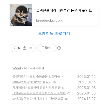
블랙탄포메라니안분양 눈썹이 포인트
breederclub.co.kr
오케이독 바로가기
5
구독하기
'
강아지
' 카테고리의 다른 글
2025.01.22
골든리트리버분양 순둥순둥 인절미들
(0)
2025.01.16
달마시안분양 매력있는 점박이
(0)
2025.01.08
치와와분양 초코파티 장모치와와 땅꼼
(0)
2025.01.05
크림파티골든두들분양 순한눈빛의 순백이
(0)
2024.12.27
프렌치불독분양 성격과 장점 관리방법들
(1)