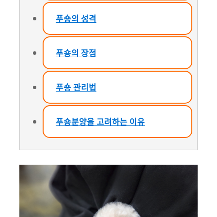
푸숑의 성격
푸숑의 장점
푸숑 관리법
푸숑분양을 고려하는 이유