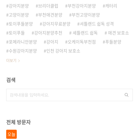
강아지분양
브리더클럽
부천강아지분양
캐터리
고양이분양
부천애견분양
부천고양이분양
토이푸들분양
강아지무료분양
셔틀랜드 쉽독 성격
토이푸들
강아지분양추천
셰틀랜드 쉽독
애견 보호소
포메라니안분양
강아지
오케이독부천점
푸들분양
수원강아지분양
인천 강아지 보호소
더보기
검색
전체 방문자
오늘