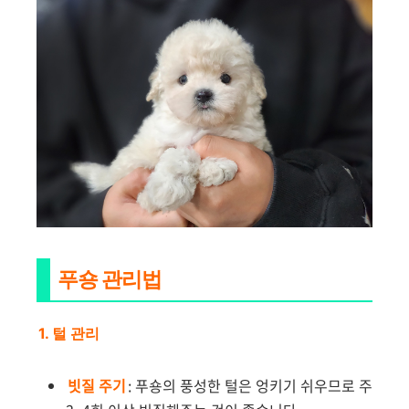
푸숑 관리법
1. 털 관리
빗질 주기
: 푸숑의 풍성한 털은 엉키기 쉬우므로 주