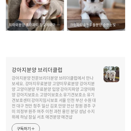
치와와분양 초코파티 장모치와와 땅꼼
크림파티골든두들분양 순한눈빛의 순백이
강아지분양 브리더클럽
강아지분양 전문브리더분양 브리더클럽에서 만나
보세요. 강아지무료분양 고양이무료분양 강아지분
양 고양이분양 무료분양 입양 강아지파양 고양이파
양 강아지보호소 고양이보호소 유기견보호소 유기
견보호센터 강아지임시보호 서울 인천 부산 수원 대
전 대구 천안 청주 일산 김포 안양 안산 창원 경주 구
미 의정부 원주 여주 이천 과천 용인 분당 성남 수지
위례 하남 잠실 서초 애견분양 애견샵
구독하기