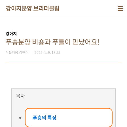
본문 바로가기
강아지분양 브리더클럽
강아지
푸숑분양 비숑과 푸들이 만났어요!
두들다움 김현주
2025. 1. 9. 18:55
목차
푸숑의 특징