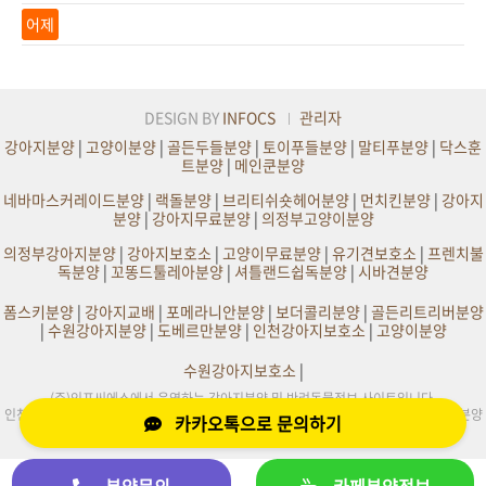
어제
DESIGN BY
INFOCS
관리자
강아지분양
|
고양이분양
|
골든두들분양
|
토이푸들분양
|
말티푸분양
|
닥스훈
트분양
|
메인쿤분양
네바마스커레이드분양
|
랙돌분양
|
브리티쉬숏헤어분양
|
먼치킨분양
|
강아지
분양
|
강아지무료분양
|
의정부고양이분양
의정부강아지분양
|
강아지보호소
|
고양이무료분양
|
유기견보호소
|
프렌치불
독분양
|
꼬똥드툴레아분양
|
셔틀랜드쉽독분양
|
시바견분양
폼스키분양
|
강아지교배
|
포메라니안분양
|
보더콜리분양
|
골든리트리버분양
|
수원강아지분양
|
도베르만분양
|
인천강아지보호소
|
고양이분양
수원강아지보호소
|
(주)인포씨에스에서 운영하는 강아지분양 및 반려동물정보 사이트입니다.
인천,부천,서울,수원,원주,의정부,부산,대구,전주,평택,광주,화성,천안,일산,김포 강아지분양
카카오톡으로 문의하기
및 사이트정보제공