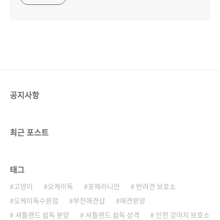
공지사항
최근 포스트
태그
고양이
오케이독
포메라니안
반려견 보호소
오케이독수원점
부천애견샵
애견분양
셔틀랜드 쉽독 분양
셔틀랜드 쉽독 성격
인천 강아지 보호소