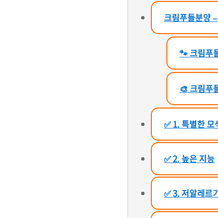
크림푸들분양 –
🐾 크림푸
🎨 크림푸
✅ 1. 특별한 모
✅ 2. 높은 지능
✅ 3. 저알레르