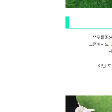
**푸들(P
그중에서도
귀
이번 