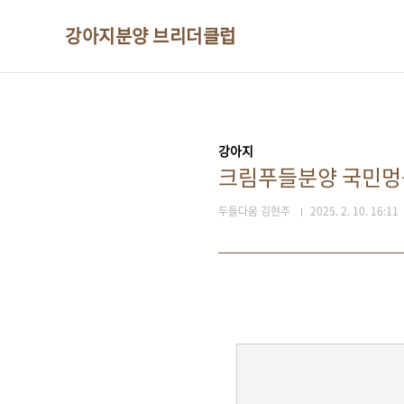
본문 바로가기
강아지분양 브리더클럽
강아지
크림푸들분양 국민멍
두들다움 김현주
2025. 2. 10. 16:11