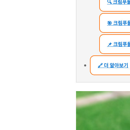
🔍 크림푸
🎯 크림푸
📌 크림푸
🔗 더 알아보기