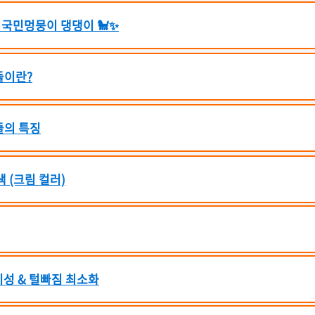
 국민멍뭉이 댕댕이 🐩✨
들이란?
들의 특징
색 (크림 컬러)
기성 & 털빠짐 최소화