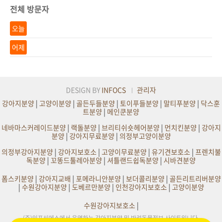
전체 방문자
오늘
어제
DESIGN BY
INFOCS
관리자
강아지분양
|
고양이분양
|
골든두들분양
|
토이푸들분양
|
말티푸분양
|
닥스훈
트분양
|
메인쿤분양
네바마스커레이드분양
|
랙돌분양
|
브리티쉬숏헤어분양
|
먼치킨분양
|
강아지
분양
|
강아지무료분양
|
의정부고양이분양
의정부강아지분양
|
강아지보호소
|
고양이무료분양
|
유기견보호소
|
프렌치불
독분양
|
꼬똥드툴레아분양
|
셔틀랜드쉽독분양
|
시바견분양
폼스키분양
|
강아지교배
|
포메라니안분양
|
보더콜리분양
|
골든리트리버분양
|
수원강아지분양
|
도베르만분양
|
인천강아지보호소
|
고양이분양
수원강아지보호소
|
(주)인포씨에스에서 운영하는 강아지분양 및 반려동물정보 사이트입니다.