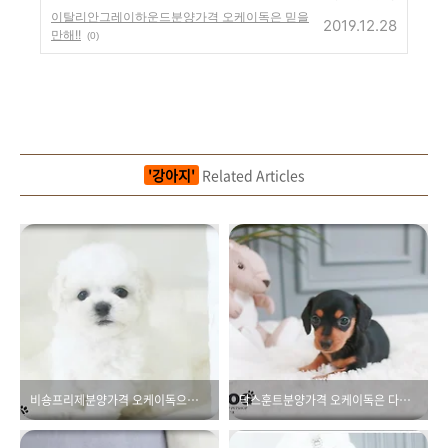
이탈리안그레이하운드분양가격 오케이독은 믿을
2019.12.28
만해!!
(0)
'강아지'
Related Articles
비숑프리제분양가격 오케이독으로 가보세요!!
닥스훈트분양가격 오케이독은 다릅니다!!