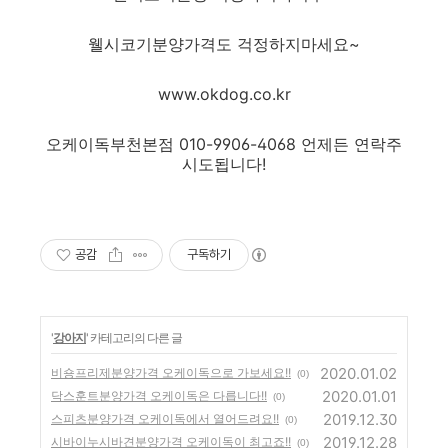
웰시코기분양가격도 걱정하지마세요~
www.okdog.co.kr
오케이독부천본점 010-9906-4068 언제든 연락주
시도됩니다!
공감
구독하기
'
강아지
' 카테고리의 다른 글
2020.01.02
비숑프리제분양가격 오케이독으로 가보세요!!
(0)
2020.01.01
닥스훈트분양가격 오케이독은 다릅니다!!
(0)
2019.12.30
스피츠분양가격 오케이독에서 열어드려요!!
(0)
2019.12.28
시바이누시바견분양가격 오케이독이 최고죠!!
(0)