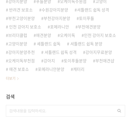
강아지분양
푸들분양
오케이독수원점
고양이
반려견 보호소
수원강아지분양
셔틀랜드 쉽독 성격
부천고양이분양
부천강아지분양
토이푸들
인천 강아지 보호소
포메라니안
부천애견분양
브리더클럽
애견분양
오케이독
인천 강아지 보호소
고양이분양
셰틀랜드 쉽독
셔틀랜드 쉽독 분양
강아지분양추천
셔틀랜드 쉽독 성격
강아지무료분양
오케이독부천점
강아지
토이푸들분양
부천애견샵
애견 보호소
포메라니안분양
캐터리
더보기
검색