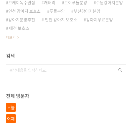
오케이독수원점
캐터리
토이푸들분양
수원강아지분양
인천 강아지 보호소
푸들분양
부천강아지분양
강아지분양추천
인천 강아지 보호소
강아지무료분양
애견 보호소
더보기
검색
전체 방문자
오늘
어제