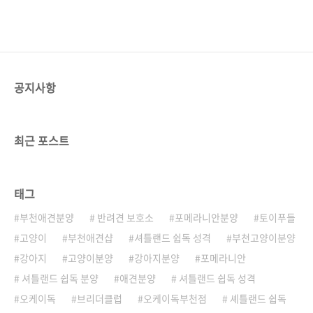
공지사항
최근 포스트
태그
부천애견분양
반려견 보호소
포메라니안분양
토이푸들
고양이
부천애견샵
셔틀랜드 쉽독 성격
부천고양이분양
강아지
고양이분양
강아지분양
포메라니안
셔틀랜드 쉽독 분양
애견분양
셔틀랜드 쉽독 성격
오케이독
브리더클럽
오케이독부천점
셰틀랜드 쉽독