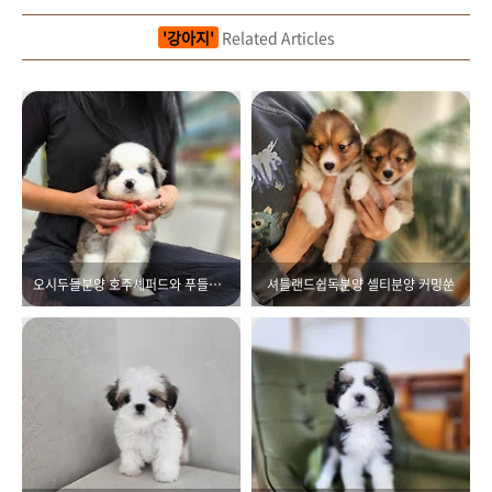
'강아지'
Related Articles
오시두들분양 호주셰퍼드와 푸들이 만났어요
셔틀랜드쉽독분양 셀티분양 커밍쑨