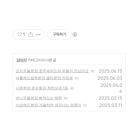
1
구독하기
'
강아지
' 카테고리의 다른 글
2025.06.15
오시두들분양 호주셰퍼드와 푸들이 만났어요
(5)
2025.06.03
셔틀랜드쉽독분양 셀티분양 커밍쑨
(1)
2025.04.0
시츄분양 온순함과 착한성격 1등
(0)
4
2025.03.15
버니두들분양 빠져드는 매력
(0)
2025.03.11
사모예드분양 겨울하면 생각나는 멍뭉이
(1)