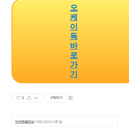
오
케
이
독
바
로
가
기
3
구독하기
'
반려동물정보
' 카테고리의 다른 글