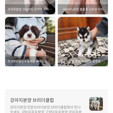
코카푸분양 크림파티 모색의 라따뚜이
시바이누분양 볼통통 시바견 라키
초코파티골든두들분양 빠져드는 모색
폼스키분양 포메라니안의 앙증맞음에 가까워졌어요
강아지분양 브리더클럽
강아지분양 전문브리더분양 브리더클럽에서 만나
보세요. 강아지무료분양 고양이무료분양 강아지분