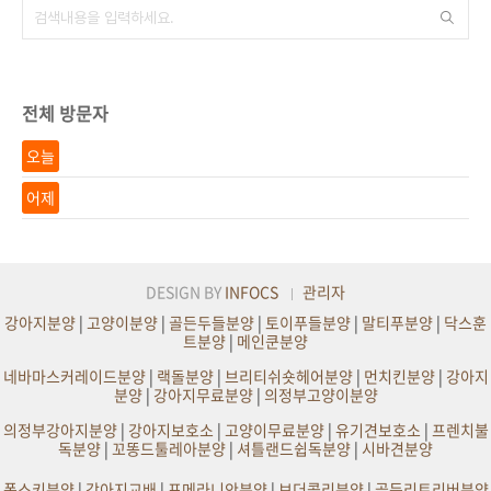
전체 방문자
오늘
어제
DESIGN BY
INFOCS
관리자
강아지분양
|
고양이분양
|
골든두들분양
|
토이푸들분양
|
말티푸분양
|
닥스훈
트분양
|
메인쿤분양
네바마스커레이드분양
|
랙돌분양
|
브리티쉬숏헤어분양
|
먼치킨분양
|
강아지
분양
|
강아지무료분양
|
의정부고양이분양
의정부강아지분양
|
강아지보호소
|
고양이무료분양
|
유기견보호소
|
프렌치불
독분양
|
꼬똥드툴레아분양
|
셔틀랜드쉽독분양
|
시바견분양
폼스키분양
|
강아지교배
|
포메라니안분양
|
보더콜리분양
|
골든리트리버분양