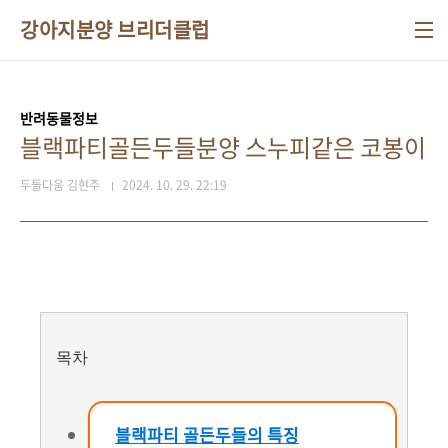
본문 바로가기
강아지분양 브리더클럽
반려동물정보
블랙파티골든두들분양 스누피같은 코봉이
두들다움 김현주
2024. 10. 29. 22:19
목차
블랙파티 골든두들의 특징