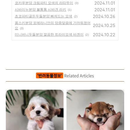
2024.11.01
코카푸분양 크림파티 모색의 라따뚜이
(3)
2024.11.01
시바이누분양 볼통통 시바견 라키
(1)
2024.10.26
초코파티골든두들분양 빠져드는 모색
(2)
폼스키분양 포메라니안의 앙증맞음에 가까워졌어
2024.10.25
요
(3)
2024.10.22
미니버니두들분양 깔끔한 트라이모색 바겐이
(2)
'반려동물정보'
Related Articles