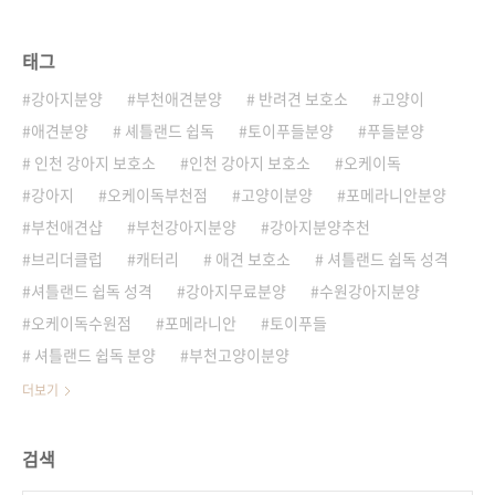
태그
강아지분양
부천애견분양
반려견 보호소
고양이
애견분양
셰틀랜드 쉽독
토이푸들분양
푸들분양
인천 강아지 보호소
인천 강아지 보호소
오케이독
강아지
오케이독부천점
고양이분양
포메라니안분양
부천애견샵
부천강아지분양
강아지분양추천
브리더클럽
캐터리
애견 보호소
셔틀랜드 쉽독 성격
셔틀랜드 쉽독 성격
강아지무료분양
수원강아지분양
오케이독수원점
포메라니안
토이푸들
셔틀랜드 쉽독 분양
부천고양이분양
더보기
검색