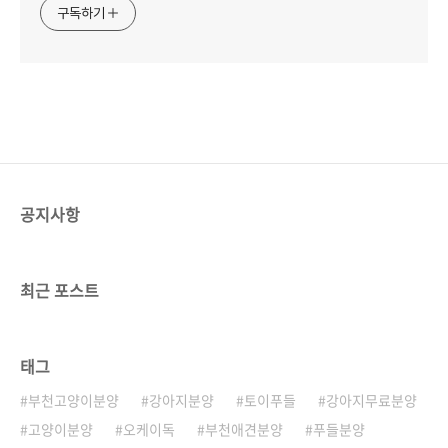
구독하기
공지사항
최근 포스트
태그
부천고양이분양
강아지분양
토이푸들
강아지무료분양
고양이분양
오케이독
부천애견분양
푸들분양