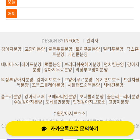
오늘
어제
DESIGN BY
INFOCS
관리자
강아지분양
|
고양이분양
|
골든두들분양
|
토이푸들분양
|
말티푸분양
|
닥스훈
트분양
|
메인쿤분양
네바마스커레이드분양
|
랙돌분양
|
브리티쉬숏헤어분양
|
먼치킨분양
|
강아지
분양
|
강아지무료분양
|
의정부고양이분양
의정부강아지분양
|
강아지보호소
|
고양이무료분양
|
유기견보호소
|
프렌치불
독분양
|
꼬똥드툴레아분양
|
셔틀랜드쉽독분양
|
시바견분양
폼스키분양
|
강아지교배
|
포메라니안분양
|
보더콜리분양
|
골든리트리버분양
|
수원강아지분양
|
도베르만분양
|
인천강아지보호소
|
고양이분양
수원강아지보호소
|
(주)인포씨에스에서 운영하는 강아지분양 및 반려동물정보 사이트입니다.
인천,부천,서울,수원,원주,의정부,부산,대구,전주,평택,광주,화성,천안,일산,김포 강아지분양
카카오톡으로 문의하기
및 사이트정보제공