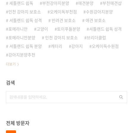
셰틀랜드 쉽독
부천강아지분양
애견분양
부천애견샵
인천 강아지 보호소
오케이독부천점
수원강아지분양
셔틀랜드 쉽독 성격
반려견 보호소
애견 보호소
포메라니안
고양이
토이푸들분양
셔틀랜드 쉽독 성격
포메라니안분양
인천 강아지 보호소
브리더클럽
셔틀랜드 쉽독 분양
캐터리
강아지
오케이독수원점
강아지분양추천
더보기
검색
전체 방문자