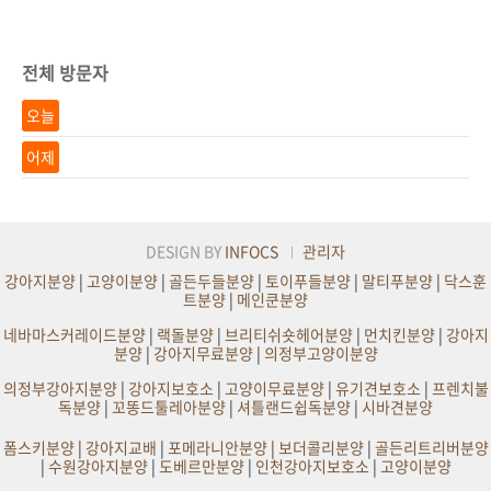
전체 방문자
오늘
어제
DESIGN BY
INFOCS
관리자
강아지분양
|
고양이분양
|
골든두들분양
|
토이푸들분양
|
말티푸분양
|
닥스훈
트분양
|
메인쿤분양
네바마스커레이드분양
|
랙돌분양
|
브리티쉬숏헤어분양
|
먼치킨분양
|
강아지
분양
|
강아지무료분양
|
의정부고양이분양
의정부강아지분양
|
강아지보호소
|
고양이무료분양
|
유기견보호소
|
프렌치불
독분양
|
꼬똥드툴레아분양
|
셔틀랜드쉽독분양
|
시바견분양
폼스키분양
|
강아지교배
|
포메라니안분양
|
보더콜리분양
|
골든리트리버분양
|
수원강아지분양
|
도베르만분양
|
인천강아지보호소
|
고양이분양