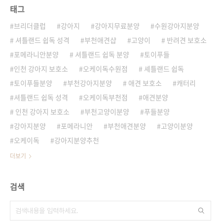
태그
브리더클럽
강아지
강아지무료분양
수원강아지분양
셔틀랜드 쉽독 성격
부천애견샵
고양이
반려견 보호소
포메라니안분양
셔틀랜드 쉽독 분양
토이푸들
인천 강아지 보호소
오케이독수원점
셰틀랜드 쉽독
토이푸들분양
부천강아지분양
애견 보호소
캐터리
셔틀랜드 쉽독 성격
오케이독부천점
애견분양
인천 강아지 보호소
부천고양이분양
푸들분양
강아지분양
포메라니안
부천애견분양
고양이분양
오케이독
강아지분양추천
더보기
검색