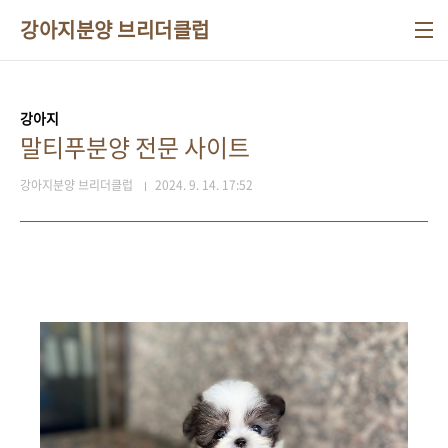
본문 바로가기
강아지분양 브리더클럽
강아지
말티푸분양 전문 사이트
강아지분양 브리더클럽
2024. 9. 14. 17:52