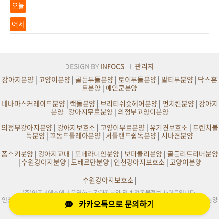
오늘
어제
DESIGN BY
INFOCS
관리자
강아지분양
|
고양이분양
|
골든두들분양
|
토이푸들분양
|
말티푸분양
|
닥스훈
트분양
|
메인쿤분양
네바마스커레이드분양
|
랙돌분양
|
브리티쉬숏헤어분양
|
먼치킨분양
|
강아지
분양
|
강아지무료분양
|
의정부고양이분양
의정부강아지분양
|
강아지보호소
|
고양이무료분양
|
유기견보호소
|
프렌치불
독분양
|
꼬똥드툴레아분양
|
셔틀랜드쉽독분양
|
시바견분양
폼스키분양
|
강아지교배
|
포메라니안분양
|
보더콜리분양
|
골든리트리버분양
|
수원강아지분양
|
도베르만분양
|
인천강아지보호소
|
고양이분양
수원강아지보호소
|
(주)인포씨에스에서 운영하는 강아지분양 및 반려동물정보 사이트입니다.
인천,부천,서울,수원,원주,의정부,부산,대구,전주,평택,광주,화성,천안,일산,김포 강아지분양
카카오톡으로 문의하기
및 사이트정보제공