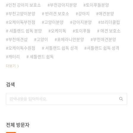
인천 강아지 보호소
부천강아지분양
토이푸들분양
부천고양이분양
반려견 보호소
강아지
애견분양
오케이독부천점
고양이분양
강아지분양
브리더클럽
셔틀랜드 쉽독 분양
오케이독
토이푸들
애견 보호소
부천애견샵
고양이
포메라니안분양
부천애견분양
오케이독수원점
셔틀랜드 쉽독 성격
셔틀랜드 쉽독 성격
캐터리
셰틀랜드 쉽독
더보기
검색
전체 방문자