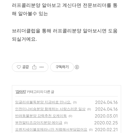
러프콜리분양 알아보고 계신다면 전문브리더를 통
해 알아볼수 있는
브리더클럽을 통해 러프콜리분양 알아보시면 도움
되실거예요.
공감
구독하기
'
강아지
' 카테고리의 다른 글
2024.04.16
잉글리쉬불독분양 지금바로 만나요.
(3)
2024.04.16
인천미니비숑분양 함께하는 사랑스러운 일상
(0)
2020.03.01
반려동물분양 강력추천 오케이독
(0)
2020.02.25
부천말티즈강아지분양 에이급
(0)
2020.02.21
오렌지세이블포메라니안 저렴해서부담없어요
(0)