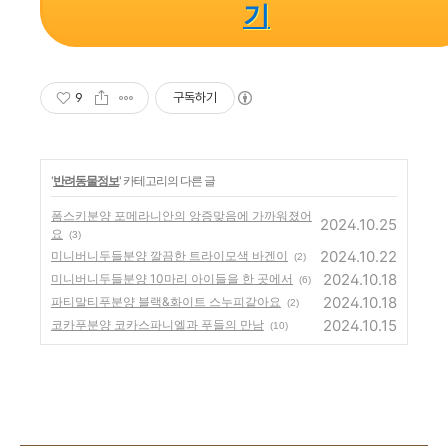
기
9
구독하기
'
반려동물정보
' 카테고리의 다른 글
폼스키분양 포메라니안의 앙증맞음에 가까워졌어
2024.10.25
요
(3)
2024.10.22
미니버니두들분양 깔끔한 트라이모색 바겐이
(2)
2024.10.18
미니버니두들분양 10마리 아이들을 한 곳에서
(6)
2024.10.18
파티말티푸분양 블랙&화이트 스누피같아요
(2)
2024.10.15
코카푸분양 코카스파니엘과 푸들의 만남
(10)