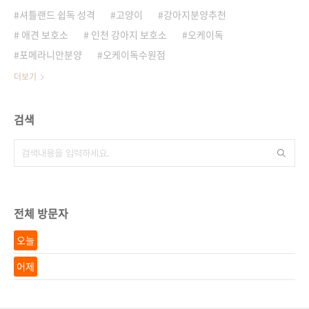
셔틀랜드 쉽독 성격
고양이
강아지분양추천
애견 보호소
인천 강아지 보호소
오케이독
포메라니안분양
오케이독수원점
더보기
검색
전체 방문자
오늘
어제