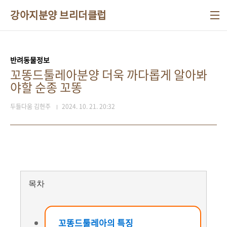
본문 바로가기
강아지분양 브리더클럽
반려동물정보
꼬똥드툴레아분양 더욱 까다롭게 알아봐
야할 순종 꼬똥
두들다움 김현주
2024. 10. 21. 20:32
목차
꼬똥드툴레아의 특징