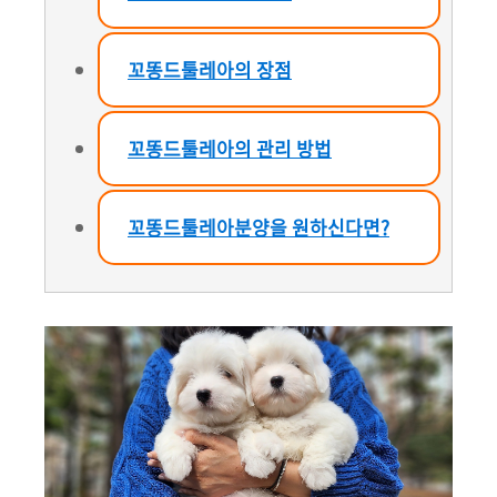
꼬똥드툴레아의 장점
꼬똥드툴레아의 관리 방법
꼬똥드툴레아분양을 원하신다면?