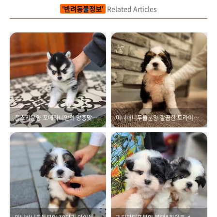
'반려동물정보'
Related Articles
폼스키분양 포메라니안의 앙증맞음에 가까워졌어요
미니버니두들분양 깔끔한 트라이모색 바겐이