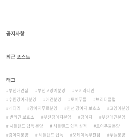
공지사항
최근 포스트
태그
부천애견샵
부천고양이분양
포메라니안
수원강아지분양
애견분양
토이푸들
브리더클럽
캐터리
강아지무료분양
인천 강아지 보호소
고양이분양
반려견 보호소
부천강아지분양
강아지
부천애견분양
셔틀랜드 쉽독 분양
셔틀랜드 쉽독 성격
토이푸들분양
강아지분양
셰틀랜드 쉽독
오케이독부천점
푸들분양