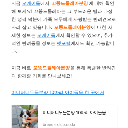
지금
오케이독
에서
꼬똥드툴레아분양
에 대해 확인
해 보세요! 꼬똥드툴레아는 그 부드러운 털과 다정
한 성격 덕분에 가족 모두에게 사랑받는 반려견으로
자리 잡고 있습니다.
꼬똥드툴레아분양
에 대한 자
세한 정보는
오케이독
에서 확인할 수 있으며, 추가
적인 반려동물 정보는
펫포털
에서도 확인 가능합니
다.
지금 바로
꼬똥드툴레아분양
을 통해 특별한 반려견
과 함께할 기회를 만나보세요!
미니버니두들분양 10마리 아이들을 한 곳에서
미니버니두들분양 10마리 아이들을 한 곳에서
breederclub.co.kr