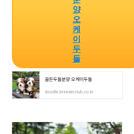
양
오
케
이
두
들
골든두들분양 오케이두들
doodle.breederclub.co.kr