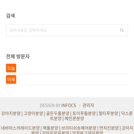
검색
전체 방문자
오늘
어제
DESIGN BY
INFOCS
관리자
강아지분양
|
고양이분양
|
골든두들분양
|
토이푸들분양
|
말티푸분양
|
닥스훈
트분양
|
메인쿤분양
네바마스커레이드분양
|
랙돌분양
|
브리티쉬숏헤어분양
|
먼치킨분양
|
강아지
분양
|
강아지무료분양
|
의정부고양이분양