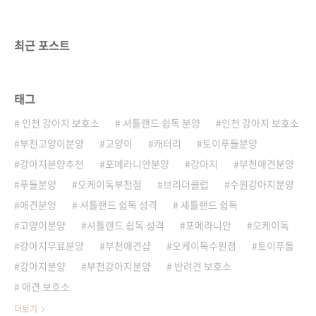
최근 포스트
태그
인천 강아지 보호소
셔틀랜드 쉽독 분양
인천 강아지 보호소
부천고양이분양
고양이
캐터리
토이푸들분양
강아지분양추천
포메라니안분양
강아지
부천애견분양
푸들분양
오케이독부천점
브리더클럽
수원강아지분양
애견분양
셔틀랜드 쉽독 성격
셰틀랜드 쉽독
고양이분양
셔틀랜드 쉽독 성격
포메라니안
오케이독
강아지무료분양
부천애견샵
오케이독수원점
토이푸들
강아지분양
부천강아지분양
반려견 보호소
애견 보호소
더보기