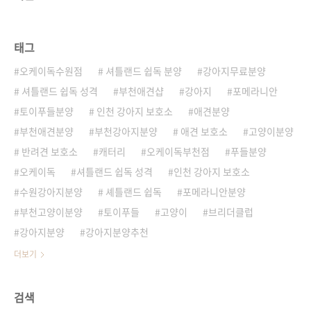
태그
오케이독수원점
셔틀랜드 쉽독 분양
강아지무료분양
셔틀랜드 쉽독 성격
부천애견샵
강아지
포메라니안
토이푸들분양
인천 강아지 보호소
애견분양
부천애견분양
부천강아지분양
애견 보호소
고양이분양
반려견 보호소
캐터리
오케이독부천점
푸들분양
오케이독
셔틀랜드 쉽독 성격
인천 강아지 보호소
수원강아지분양
셰틀랜드 쉽독
포메라니안분양
부천고양이분양
토이푸들
고양이
브리더클럽
강아지분양
강아지분양추천
더보기
검색