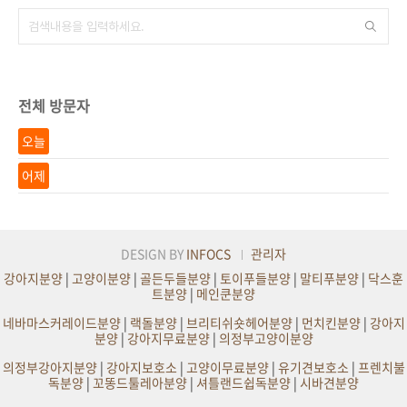
전체 방문자
오늘
어제
DESIGN BY
INFOCS
관리자
강아지분양
|
고양이분양
|
골든두들분양
|
토이푸들분양
|
말티푸분양
|
닥스훈
트분양
|
메인쿤분양
네바마스커레이드분양
|
랙돌분양
|
브리티쉬숏헤어분양
|
먼치킨분양
|
강아지
분양
|
강아지무료분양
|
의정부고양이분양
의정부강아지분양
|
강아지보호소
|
고양이무료분양
|
유기견보호소
|
프렌치불
독분양
|
꼬똥드툴레아분양
|
셔틀랜드쉽독분양
|
시바견분양